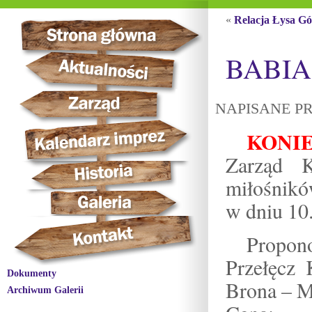
«
Relacja Łysa G
BABIA
NAPISANE PR
KONIE
Zarząd 
miłośnikó
w dniu 10.
Propono
Przełęcz 
Dokumenty
Brona – 
Archiwum Galerii