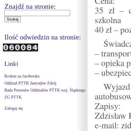
Cena:
Znajdź na stronie:
35 zł – 
szkolna
40 zł – po
Ilość odwiedzin na stronie:
Świadcz
– transpo
– opieka 
Linki
– ubezpie
Krokus na facebooku
Wyjazd
Oddział PTTK Jastrzębie Zdrój
Rada Prezesów Oddziałów PTTK woj. Śląskiego
autobusow
ZG PTTK
Zapisy:
Zaloguj się
Zdzisław 
e-mail: zi