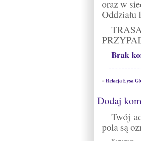
oraz w sie
Oddziału P
TRAS
PRZYPA
Brak ko
«
Relacja Łysa G
Dodaj kom
Twój ad
pola są o
Komentarz