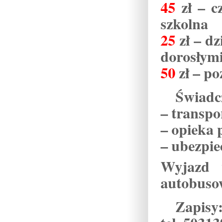
45
zł – c
szkolna
25
zł – d
dorosłym
50
zł – po
Świadc
– transp
– opieka
– ubezpie
Wyjazd
autobuso
Zapisy