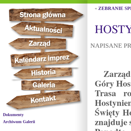
«
ZEBRANIE S
HOST
NAPISANE PR
Zarząd
Góry Hos
Trasa r
Hostynie
Święty H
Dokumenty
znajduje s
Archiwum Galerii