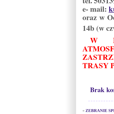
tel. 5031
e- mail:
k
oraz w O
14b (w cz
W P
ATMO
ZASTR
TRASY 
Brak ko
«
ZEBRANIE S