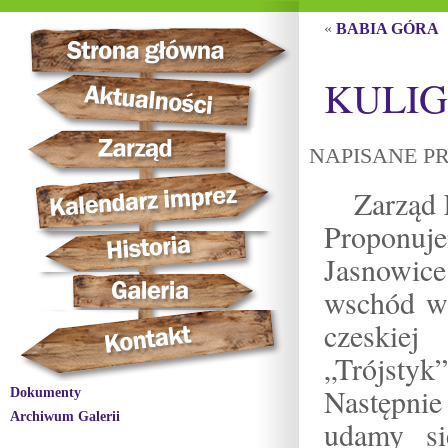
«
BABIA GÓRA
KULI
NAPISANE PR
Zarząd 
Proponuje
Jasnowice
wschód wy
czeskiej
„Trójstyk”
Następnie
Dokumenty
Archiwum Galerii
udamy si