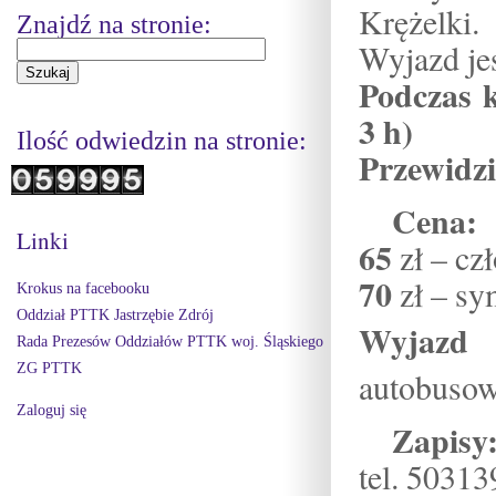
Krężelki.
Znajdź na stronie:
Wyjazd je
Podczas k
3 h)
Ilość odwiedzin na stronie:
Przewidzi
Cena:
Linki
65
zł – cz
70
zł – sy
Krokus na facebooku
Oddział PTTK Jastrzębie Zdrój
Wyjazd
w
Rada Prezesów Oddziałów PTTK woj. Śląskiego
ZG PTTK
autobusow
Zaloguj się
Zapisy
tel. 5031