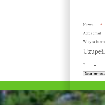
*
Nazwa
Adres email
Witryna inter
Uzupełn
7
=