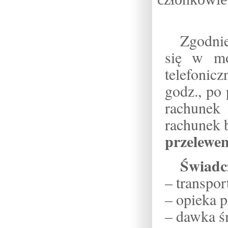
Zgodni
się w mo
telefonic
godz., po
rachunek
rachunek
przelewem
Świadc
– transpo
– opieka 
– dawka ś