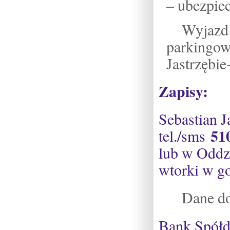
– ubezpiec
Wyjaz
parkingow
Jastrzębie
Zapisy:
Sebastian J
51
tel./sms
lub w Oddzi
wtorki w g
Dane do
Bank Spółd