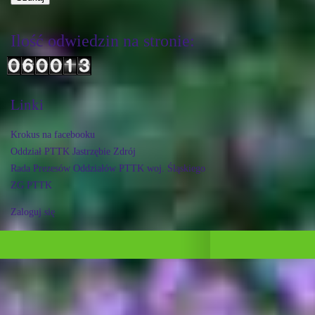
Ilość odwiedzin na stronie:
Linki
Krokus na facebooku
Oddział PTTK Jastrzębie Zdrój
Rada Prezesów Oddziałów PTTK woj. Śląskiego
ZG PTTK
Zaloguj się