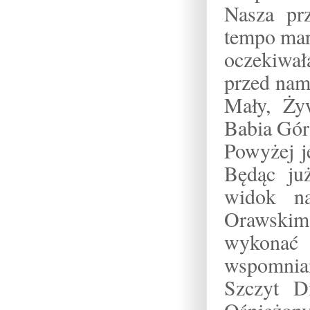
Nasza pr
tempo mars
oczekiwał
przed nam
Mały, Ży
Babia Gór
Powyżej j
Będąc ju
widok na
Orawskim
wykonać 
wspomnian
Szczyt D
Ośnieżony