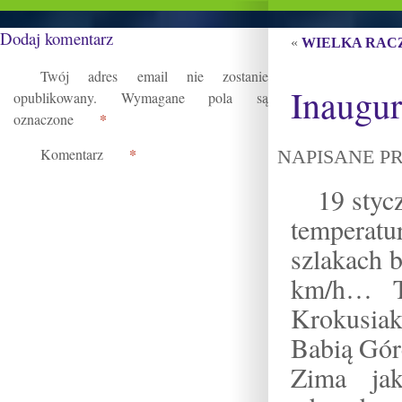
Dodaj komentarz
«
WIELKA RAC
Twój adres email nie zostanie
Inaugur
opublikowany.
Wymagane pola są
*
oznaczone
*
Komentarz
NAPISANE PR
19 styc
temperatu
szlakach 
km/h… Ta
Krokusia
Babią Gór
Zima ja