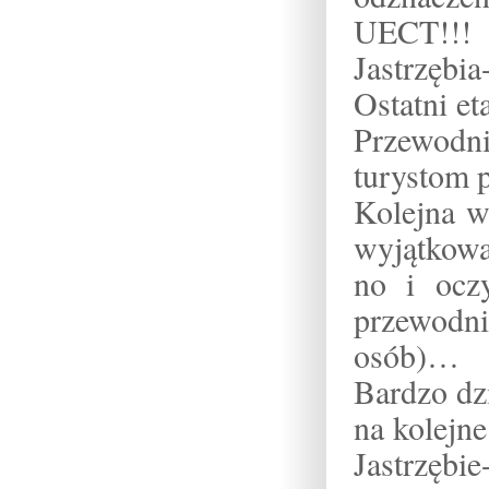
UECT!!! 
Jastrzębia
Ostatni et
Przewodni
turystom p
Kolejna w
wyjątkowa
no i ocz
przewodni
osób)…
Bardzo dz
na kolejn
Jastrzębie