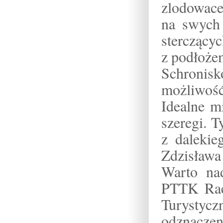
zlodowace
na swych 
sterczącyc
z podłoże
Schroni
możliwość 
Idealne m
szeregi. 
z dalekie
Zdzisława
Warto na
PTTK Rac
Turystyc
odznaczen