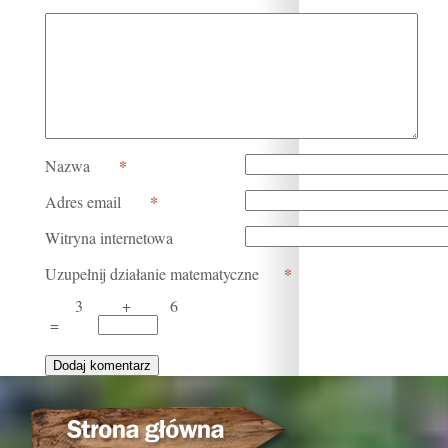
*
Nazwa
*
Adres email
Witryna internetowa
*
Uzupełnij działanie matematyczne
3
+
6
=