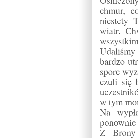
chmur, c
niestety 
wiatr. Ch
wszystkim 
Udaliśmy 
bardzo ut
spore wyz
czuli się 
uczestni
w tym mom
Na wypła
ponownie 
Z Brony 