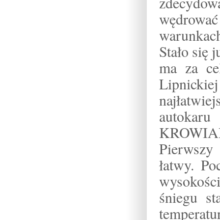
zdecydow
wędrowa
warunkac
Stało się 
ma za cel
Lipnickie
najłatwie
autokar
KROWIAR
Pierwszy
łatwy. Po
wysokością
śniegu st
temperatur