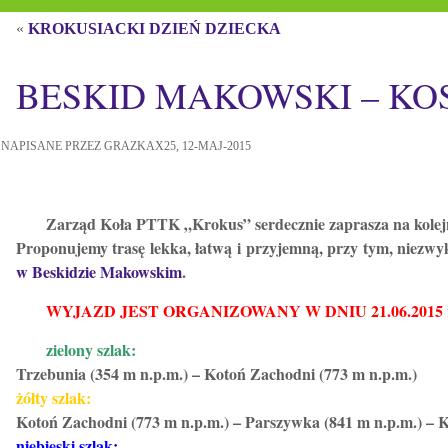
«
KROKUSIACKI DZIEŃ DZIECKA
BESKID MAKOWSKI – K
NAPISANE PRZEZ GRAZKAX25, 12-MAJ-2015
Zarząd Koła PTTK „Krokus” serdecznie zaprasza na kolej
Proponujemy trasę lekka, łatwą i przyjemną, przy tym, niezw
w Beskidzie Makowskim
.
WYJAZD JEST ORGANIZOWANY W DNIU 21.06.2015 r
zielony szlak:
Trzebunia (354 m n.p.m.) – Kotoń Zachodni (773 m n.p.m.)
żółty szlak:
Kotoń Zachodni (773 m n.p.m.) – Parszywka (841 m n.p.m.) – 
niebieski szlak: