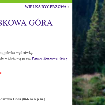
WIELKA RYCERZOWA
»
OSKOWA GÓRA
ną górska wędrówkę.
ykle widokową przez
Pasmo Koskowej Góry
.
Koskowa Góra (866 m n.p.m.)