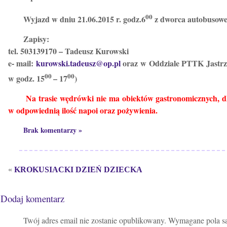
00
Wyjazd w dniu 21.06.2015 r. godz.6
z dworca autobusow
Zapisy:
tel. 503139170 – Tadeusz Kurowski
e- mail:
kurowski.tadeusz@op.pl
oraz w Oddziale PTTK Jastrzę
00
00
w godz. 15
– 17
)
Na trasie wędrówki nie ma obiektów gastronomicznych, dl
w odpowiednią ilość napoi oraz pożywienia.
Brak komentarzy »
«
KROKUSIACKI DZIEŃ DZIECKA
Dodaj komentarz
Twój adres email nie zostanie opublikowany.
Wymagane pola s