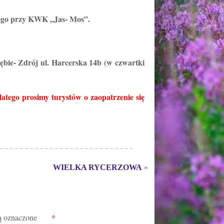
ego przy KWK „Jas- Mos”.
bie- Zdrój ul. Harcerska 14b (w czwartki
atego prosimy turystów o zaopatrzenie się
WIELKA RYCERZOWA
»
*
ą oznaczone