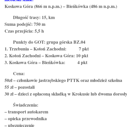
Koskowa Góra (866 m n.p.m.) – Bieńkówka (486 m n.p.m.)
Długość trasy: 15, km
Suma podejść: 750 m
Czas przejścia: 5,5 h
Punkty do GOT: grupa górska BZ.04
1.
Trzebunia – Kotoń Zachodni: 7 pkt
2.
Kotoń Zachodni – Koskowa Góra: 10 pkt
3.
Koskowa Góra – Bieńkówka: 4 pkt
Cena:
50zł – członkowie jastrzębskiego PTTK oraz młodzież szkolna
55 zł – pozostali
30 zł – dzieci z opłaconą składką w Krokusie lub dwoma doros
Świadczenia:
– transport autokarem
– opieka przewodnika
– ubezpieczenie