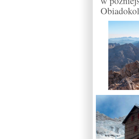
w później
Obiadokola