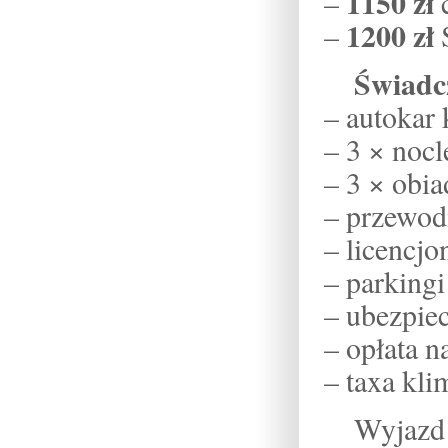
1150 zł
–
c
1200 zł
–
Świadc
– autokar
– 3 × nocl
– 3 × obia
– przewod
– licencj
– parkingi
– ubezpi
– opłata 
– taxa kli
Wyja