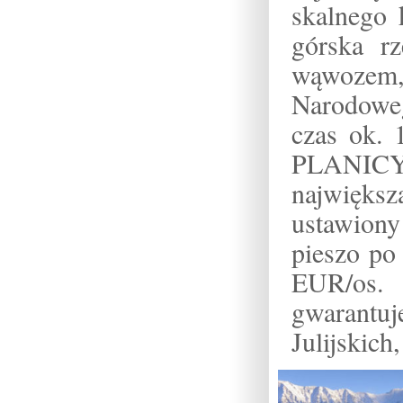
skalnego
górska rz
wąwozem,
Narodowe
czas ok. 
PLANICY –
najwięk
ustawiony
pieszo po
EUR/os.
gwarant
Julijskich