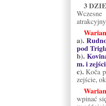
3 DZI
Wczesne 
atrakcyjn
Warian
a).
Rudno
pod Trigl
b).
Kovin
m. i zejśc
c).
Koča p
zejście, o
Warian
wpinać si