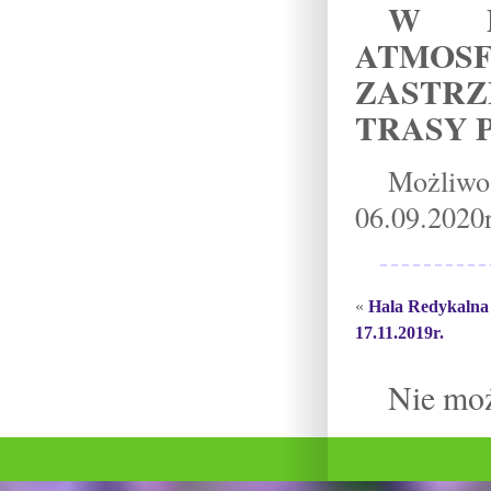
W P
ATMO
ZASTR
TRASY 
Możliwo
06.09.2020r
«
Hala Redykalna
17.11.2019r.
Nie mo