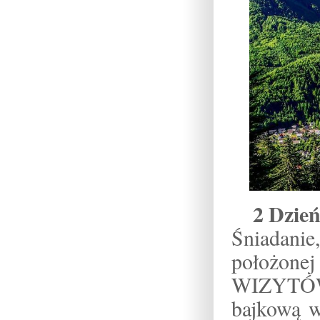
2 Dzie
Śniadani
położonej
WIZYTÓW
bajkową w