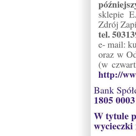
późniejsz
sklepie E
Zdrój Zapi
tel. 5031
e- mail: 
oraz w Od
(w czwar
http://ww
Bank Spół
1805 0003
W tytule p
wycieczki 