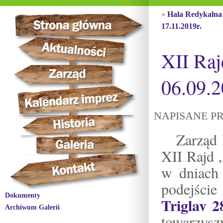
«
Hala Redykalna
17.11.2019r.
XII Raj
06.09.2
NAPISANE PR
Zarząd
XII Rajd 
w dniach
podejście
Dokumenty
Triglav 
Archiwum Galerii
towarzys