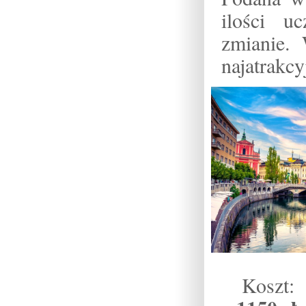
ilości u
zmianie.
najatrakcy
Koszt: