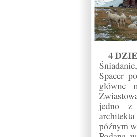
4 DZI
Śniadani
Spacer po
główne m
Zwiastowa
jedno z 
architekt
późnym wi
Podana w 