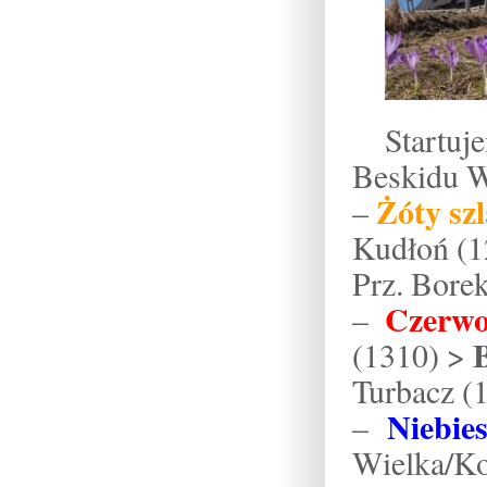
Startu
Beskidu 
Żóty sz
–
Kudłoń (1
Prz. Bore
Czerwo
–
(1310) >
Turbacz (
Niebie
–
Wielka/K