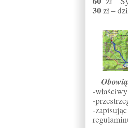
60
zł – S
30
zł – dz
Obowiąz
-właściwy
-przestrze
-zapisują
regulamin