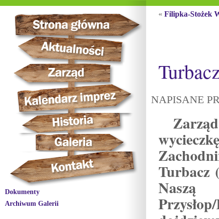
«
Filipka-Stożek 
Turbac
NAPISANE PR
Zarząd
wyciec
Zachodn
Turbacz 
Naszą 
Dokumenty
Przysłop
Archiwum Galerii