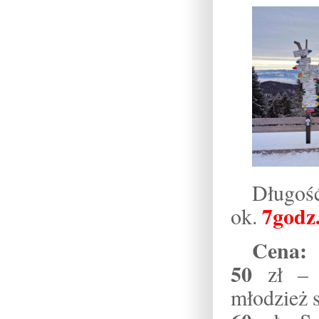
Długoś
7godz
ok.
Cena:
50
zł – c
młodzież 