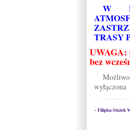
W P
ATMO
ZASTR
TRASY 
UWAGA: pr
bez wcześn
Możliwo
wyłączona
«
Filipka-Stożek 