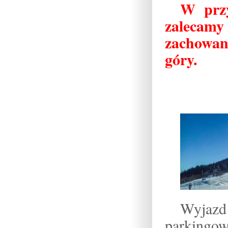
W przy
zalecamy 
zachowani
góry.
Wyjaz
parking