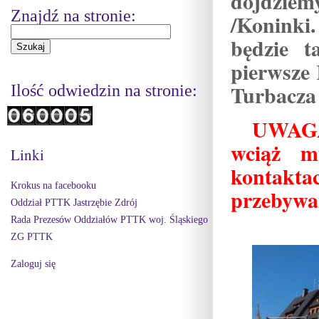
dojdziem
Znajdź na stronie:
/Koninki.
będzie t
pierwsze 
Turbacza
Ilość odwiedzin na stronie:
UWAGA
wciąż m
Linki
kontakta
Krokus na facebooku
przebywa
Oddział PTTK Jastrzębie Zdrój
Rada Prezesów Oddziałów PTTK woj. Śląskiego
ZG PTTK
Zaloguj się