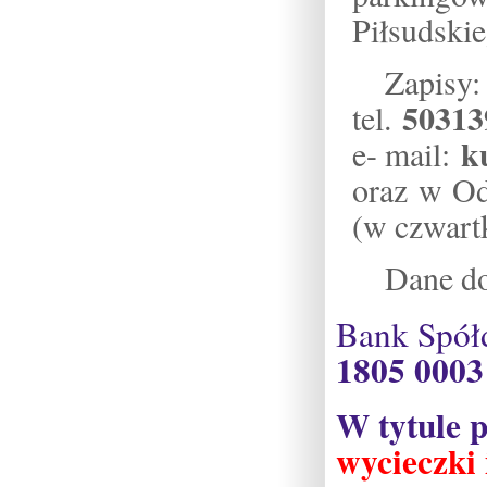
Piłsudskie
Zapisy:
50313
tel.
k
e- mail:
oraz w Od
(w czwart
Dane do
Bank Spół
1805 0003
W tytule 
wycieczki 