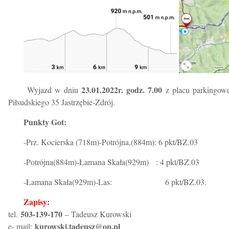
23.01.2022r. godz. 7.00
Wyjazd w dniu
z placu parkingowe
Piłsudskiego 35 Jastrzębie-Zdrój.
Punkty Got:
-Prz. Kocierska (718m)-Potrójna,(884m): 6 pkt/BZ.03
-Potrójna(884m)-Łamana Skała(929m) : 4 pkt/BZ.03
-Łamana Skała(929m)-Las: 6 pkt/BZ.03.
Zapisy:
503-139-170
tel.
– Tadeusz Kurowski
kurowski.tadeusz@op.pl
e- mail: