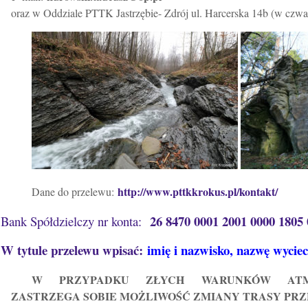
oraz w Oddziale PTTK Jastrzębie- Zdrój ul. Harcerska 14b (w czwa
http://www.pttkkrokus.pl/kontakt/
Dane do przelewu:
26 8470 0001 2001 0000 1805
Bank Spółdzielczy nr konta:
W tytule przelewu wpisać:
imię i nazwisko, nazwę wyciec
W PRZYPADKU ZŁYCH WARUNKÓW ATMO
ZASTRZEGA SOBIE MOŻLIWOŚĆ ZMIANY TRASY PRZ