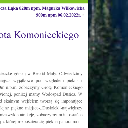
cza Łąka 828m npm, Magurka Wilkowicka
909m npm 06.02.2022r.
»
rota Komonieckiego
ycieczkę górską w Beskid Mały. Odwiedzimy
miejsca wyjątkowe pod względem piękna i
00m n.p.m. zobaczymy Grotę Komonieckiego
żywionej, poniżej mamy Wodospad Dusica. W
ad skalnym wejściem tworzą się imponujące
ejne piękne miejsce-,,Dusiołek”-największy
iezwykłe atrakcje, zobaczymy m.in. ostańce
 z której rozpościera się piękna panorama na