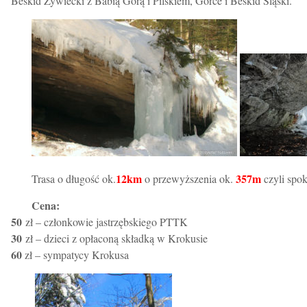
Beskid Żywiecki z Babią Górą i Pilskiem, Gorce i Beskid Śląski.
12km
357m
Trasa o długość ok.
o przewyższenia ok.
czyli spok
Cena:
50
zł – członkowie jastrzębskiego PTTK
30
zł – dzieci z opłaconą składką w Krokusie
60
zł – sympatycy Krokusa