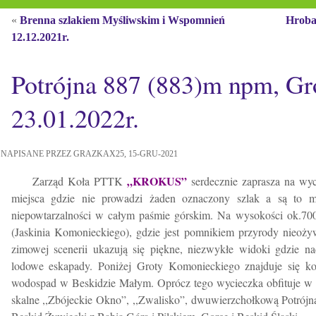
«
Brenna szlakiem Myśliwskim i Wspomnień
Hroba
12.12.2021r.
Potrójna 887 (883)m npm, G
23.01.2022r.
NAPISANE PRZEZ GRAZKAX25, 15-GRU-2021
„KROKUS”
Zarząd Koła PTTK
serdecznie zaprasza na w
miejsca gdzie nie prowadzi żaden oznaczony szlak a są to 
niepowtarzalności w całym paśmie górskim. Na wysokości ok.7
(Jaskinia Komonieckiego), gdzie jest pomnikiem przyrody nieo
zimowej scenerii ukazują się piękne, niezwykłe widoki gdzie n
lodowe eskapady. Poniżej Groty Komonieckiego znajduje się kol
wodospad w Beskidzie Małym. Oprócz tego wycieczka obfituje w n
skalne ,,Zbójeckie Okno”, ,,Zwalisko”, dwuwierzchołkową Potrójną