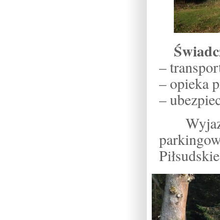
Świadc
– transpo
– opieka 
– ubezpiec
Wyja
parkingo
Piłsudskie