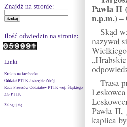
Znajdź na stronie:
Pawła II
n.p.m.) –
Skąd wz
Ilość odwiedzin na stronie:
nazywał s
Wielkiego
„Hrabskie
Linki
odpowiedź
Krokus na facebooku
Trasa p
Oddział PTTK Jastrzębie Zdrój
Rada Prezesów Oddziałów PTTK woj. Śląskiego
Leskowc
ZG PTTK
Leskowce
Zaloguj się
Pawła II,
kaplica b