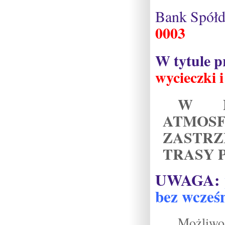
Bank Spółd
0003
W tytule p
wycieczki 
W P
ATMO
ZASTR
TRASY 
UWAGA:
bez wcześn
Możliw