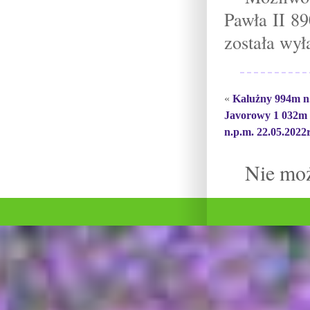
Pawła II 8
została wy
«
Kalużny 994m n.
Javorowy 1 032m
n.p.m. 22.05.2022r
Nie mo