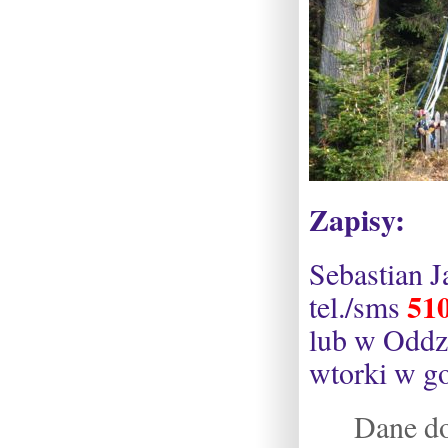
Zapisy:
Sebastian J
51
tel./sms
lub w Oddzi
wtorki w g
Dane do