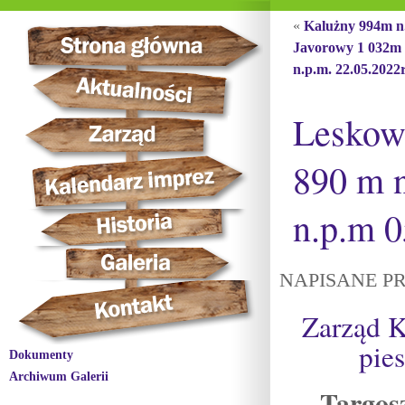
«
Kalużny 994m n.
Javorowy 1 032m
n.p.m. 22.05.2022r
Leskowi
890 m 
n.p.m 0
NAPISANE PR
Zarząd 
pie
Dokumenty
Archiwum Galerii
Targos