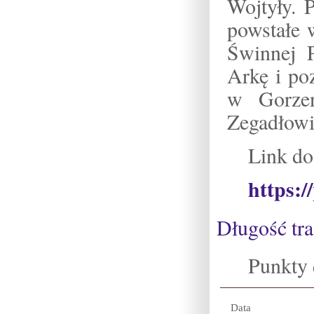
Wojtyły. 
powstałe 
Świnnej 
Arkę i po
w Gorze
Zegadłowic
Link do
https:/
Długość tr
Punkty
Data