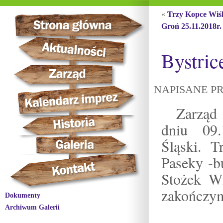
«
Trzy Kopce Wiś
Groń 25.11.2018r.
Bystric
NAPISANE PR
Zarząd
dniu 09
Śląski. 
Paseky -b
Stożek Wi
zakończym
Dokumenty
Archiwum Galerii