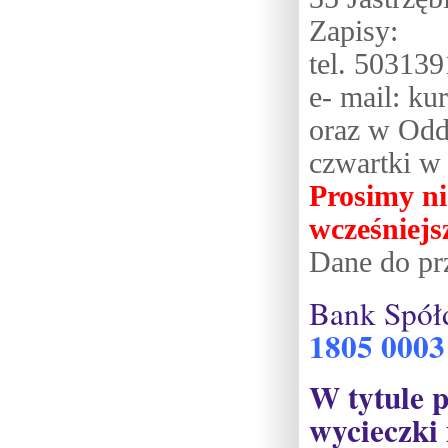
Zapisy:
tel. 50313
e- mail: k
oraz w Odd
czwartki w 
Prosimy ni
wcześniejs
Dane do pr
Bank Spół
1805 0003
W tytule p
wycieczki 