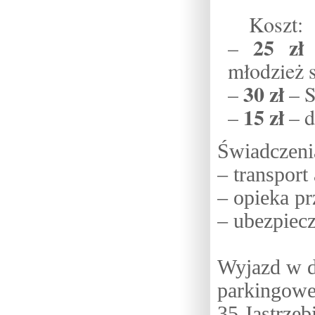
Koszt:
25 zł
–
–
młodzież 
30 zł
–
– 
15 zł
–
– d
Świadczeni
– transport
– opieka p
– ubezpiec
Wyjazd w 
parkingoweg
35 Jastrzęb