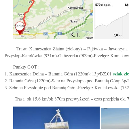
Trasa: Kamesznica Złatna (zielony) – Fajówka – Jaworzyn
Przysłop-Karolówka (931m)-Gańczorka (909m)-Przełęcz Koniakow
Punkty GOT :
szlak zi
1. Kamesznica Dolna – Barania Góra (1220m): 13p/BZ.01
2. Barania Góra (1220m)-Schr.na Przysłopie pod Baranią Górą: 3p
3. Schr.na Przysłopie pod Baranią Górą-Przełęcz Koniakowska (73
Trasa: ok 15,6 km/ok 870m przewyższeń – czas przejścia ok. 