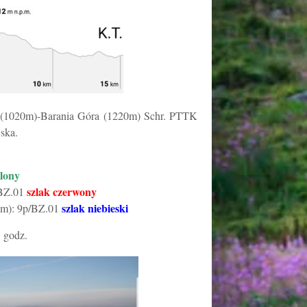
a (1020m)-Barania Góra (1220m) Schr. PTTK
ska.
elony
szlak czerwony
/BZ.01
szlak niebieski
2m): 9p/BZ.01
7 godz.