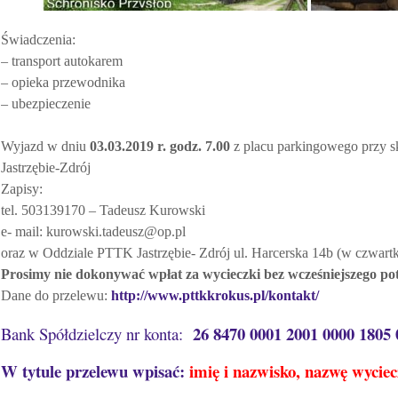
Świadczenia:
– transport autokarem
– opieka przewodnika
– ubezpieczenie
Wyjazd w dniu
03.03.2019 r. godz. 7.00
z placu parkingowego przy sk
Jastrzębie-Zdrój
Zapisy:
tel. 503139170 – Tadeusz Kurowski
e- mail: kurowski.tadeusz@op.pl
oraz w Oddziale PTTK Jastrzębie- Zdrój ul. Harcerska 14b (w czwartk
Prosimy nie dokonywać wpłat za wycieczki bez wcześniejszego pot
Dane do przelewu:
http://www.pttkkrokus.pl/kontakt/
26 8470 0001 2001 0000 1805 
Bank Spółdzielczy nr konta:
W tytule przelewu wpisać:
imię i nazwisko, nazwę wyciec